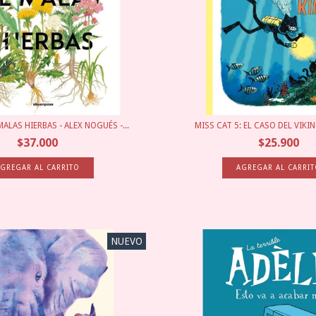
ALAS HIERBAS - ALEX NOGUÉS -...
MISS CAT 5: EL CASO DEL VIKING 
$37.000
$25.900
NUEVO