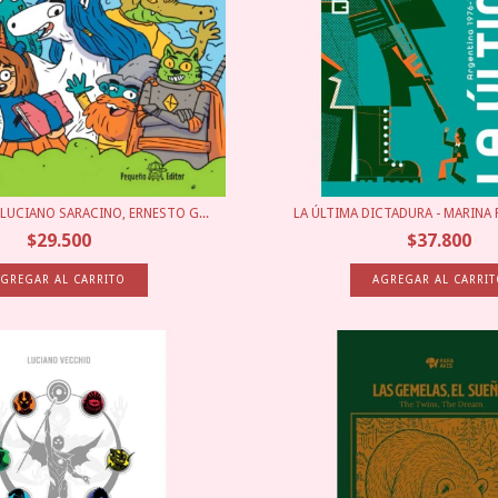
LUCIANO SARACINO, ERNESTO G...
LA ÚLTIMA DICTADURA - MARINA F
$29.500
$37.800