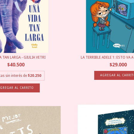
A TAN LARGA - GIULIA VETRI
LA TERRIBLE ADELE 1: ESTO VA A
$40.500
$29.000
as sin interés de
$20.250