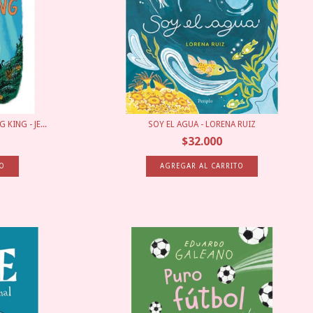
KING - JE...
SOY EL AGUA - LORENA RUIZ
$32.000