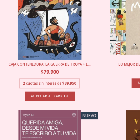
CAJA CONTENEDORA: LA GUERRA DE TROYA + L...
LO MEJOR D
$79.900
2
cuotas sin interés de
$39.950
NUEVO