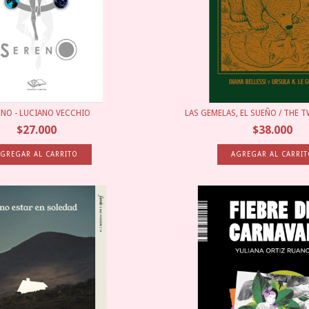
ENO - LUCIANO VECCHIO
LAS GEMELAS, EL SUEÑO / THE TW
$27.000
$38.000