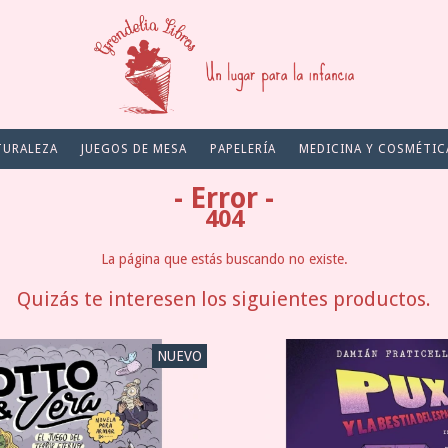
TURALEZA
JUEGOS DE MESA
PAPELERÍA
MEDICINA Y COSMÉTIC
- Error -
404
La página que estás buscando no existe.
Quizás te interesen los siguientes productos.
NUEVO