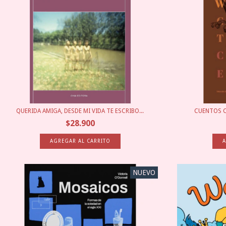
QUERIDA AMIGA, DESDE MI VIDA TE ESCRIBO...
CUENTOS C
$28.900
NUEVO