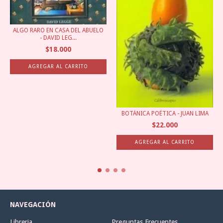
ALGO RARO EN CASA DEL ABUELO
- DAVID LEG...
$18.000
BOTÁNICA POÉTICA - JUAN LIMA
$22.000
NAVEGACIÓN
Libreria
Preguntas Frecuentes