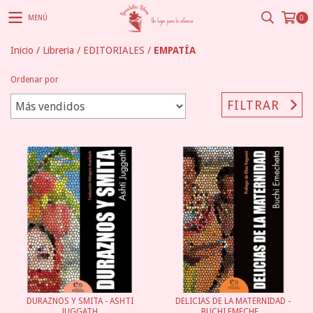
MENÚ
0
Inicio
/
Libreria
/
EDITORIALES
/
EMPATÍA
Ordenar por
FILTRAR
DURAZNOS Y SMITA - ASHTI
DELICIAS DE LA MATERNIDAD -
JUGGATH
BUCHI EMECHE...