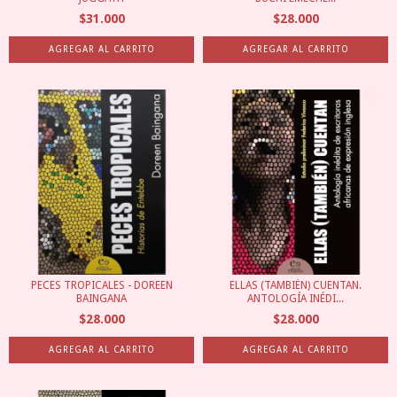
$31.000
$28.000
PECES TROPICALES - DOREEN
ELLAS (TAMBIÉN) CUENTAN.
BAINGANA
ANTOLOGÍA INÉDI...
$28.000
$28.000