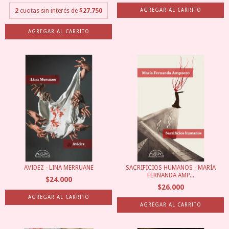
2
cuotas sin interés de
$27.750
AVIDEZ - LINA MERRUANE
SACRIFICIOS HUMANOS - MARÍA
FERNANDA AMP...
$24.000
$26.000