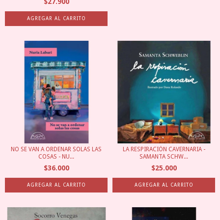
$27.900
NO SE VAN A ORDENAR SOLAS LAS
LA RESPIRACIÓN CAVERNARIA -
COSAS - NU...
SAMANTA SCHW...
$36.000
$25.000