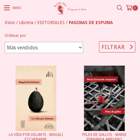
MENÚ
0
Inicio
/
Libreria
/
EDITORIALES
/
PAGINAS DE ESPUMA
Ordenar por
FILTRAR
LA VIDA POR DELANTE - MAGALÍ
PELEA DE GALLOS - MARIA
ETCHEBARNE
FERNANDA AMPUERO