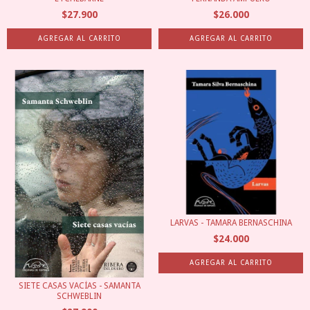
$27.900
$26.000
LARVAS - TAMARA BERNASCHINA
$24.000
SIETE CASAS VACÍAS - SAMANTA
SCHWEBLIN