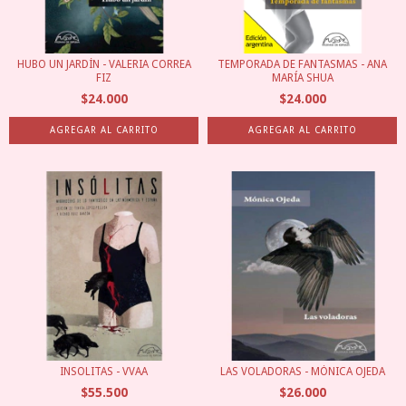
HUBO UN JARDÍN - VALERIA CORREA
TEMPORADA DE FANTASMAS - ANA
FIZ
MARÍA SHUA
$24.000
$24.000
INSOLITAS - VVAA
LAS VOLADORAS - MÓNICA OJEDA
$55.500
$26.000