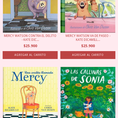
MERCY WATSON VA DE PASEO -
MERCY WATSON CONTRA EL DELITO
KATE DICAMILL...
- KATE DIC...
$25.900
$25.900