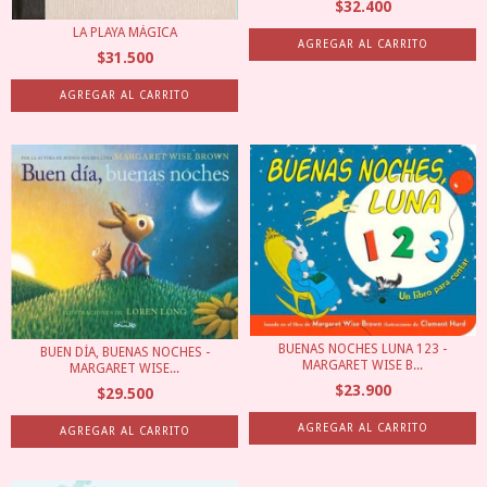
$32.400
LA PLAYA MÁGICA
$31.500
BUENAS NOCHES LUNA 123 -
BUEN DÍA, BUENAS NOCHES -
MARGARET WISE B...
MARGARET WISE...
$23.900
$29.500