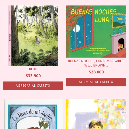
BUENAS NOCHES, LUNA- MARGARET
WISE BROWN...
TRÉBOL
$28.000
$33.900