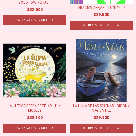
ZOLOTOW - CHAS...
GRACIAS ABEJAS - TONI YULY
$32.600
$29.500
LA ÚLTIMA PERRA ESTELAR - E. K.
LA LUNA DE LAS SIRENAS - BRIONY
MOSLEY
MAY SMIT...
$33.100
$29.900