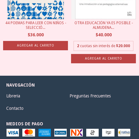
44 POEMAS PARA LEER CON NIÑOS -
OTRA EDUCACIÓN YA ES POSIBLE -
SELECCIÓ...
ALMUDENA...
$36.000
$40.000
2
cuotas sin interés de
$20.000
NAVEGACIÓN
Libreria
Preguntas Frecuentes
Contacto
MEDIOS DE PAGO