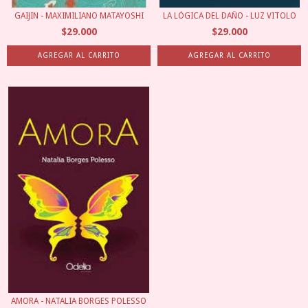
GAIJIN - MAXIMILIANO MATAYOSHI
LA LÓGICA DEL DAÑO - LUZ VITOLO
$29.000
$29.000
AMORA - NATALIA BORGES POLESSO