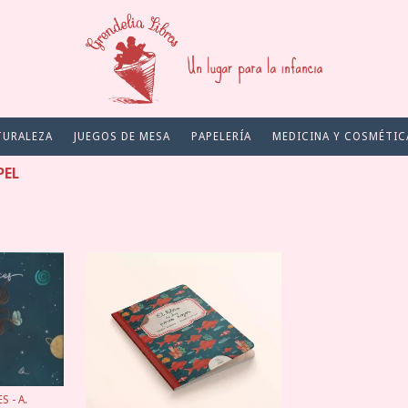
TURALEZA
JUEGOS DE MESA
PAPELERÍA
MEDICINA Y COSMÉTIC
PEL
 - A.