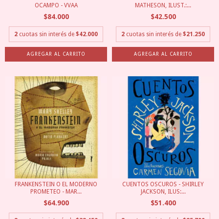
OCAMPO - VVAA
MATHESON, ILUST.:...
$84.000
$42.500
2
cuotas sin interés de
$42.000
2
cuotas sin interés de
$21.250
FRANKENSTEIN O EL MODERNO
CUENTOS OSCUROS - SHIRLEY
PROMETEO - MAR...
JACKSON, ILUS:...
$64.900
$51.400