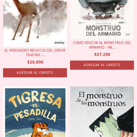
CÓMO EDUCAR AL MONSTRUO DEL
ARMARIO - AN...
EL VERDADERO NEGOCIO DEL SEÑOR
$37.200
TRAPANI -...
$20.890