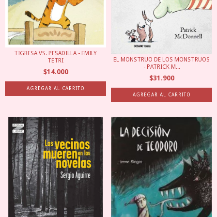
TIGRESA VS. PESADILLA - EMILY
EL MONSTRUO DE LOS MONSTRUOS
TETRI
- PATRICK M...
$14.000
$31.900