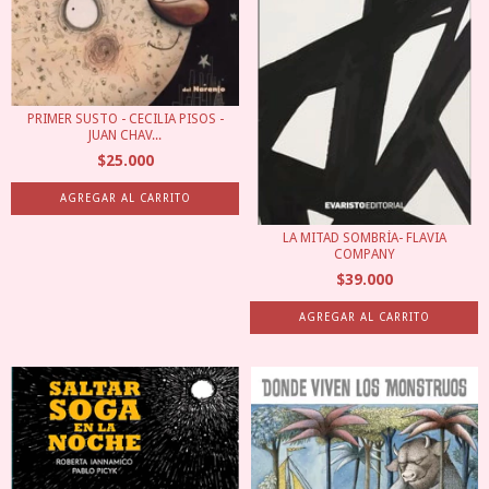
PRIMER SUSTO - CECILIA PISOS -
JUAN CHAV...
$25.000
LA MITAD SOMBRÍA- FLAVIA
COMPANY
$39.000