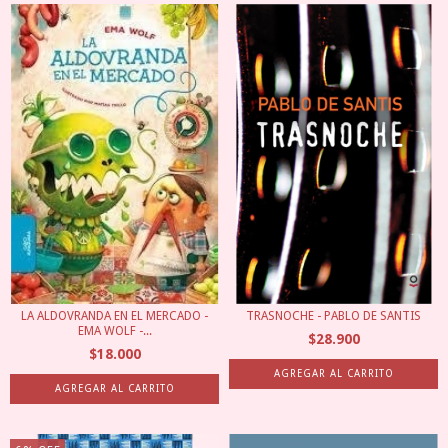
LA ALDOVRANDA EN EL MERCADO -
TRASNOCHE - PABLO DE SANTIS
EMA WOLF -...
$28.900
$18.000