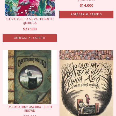
$14.000
CUENTOS DE LA SELVA - HORACIO
QUIROGA
$27.900
OSCURO, MUY OSCURO - RUTH
BROWN