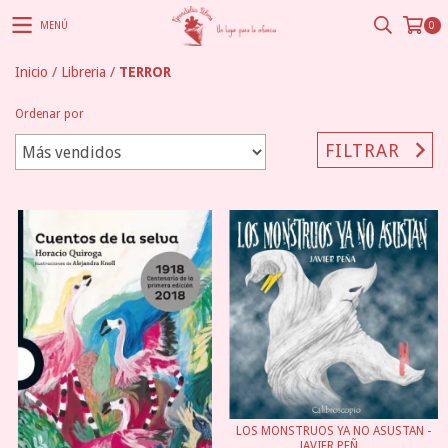
MENÚ
0
Inicio
/
Libreria
/
TERROR
Ordenar por
FILTRAR
LOS MONSTRUOS YA NO ASUSTAN -
JAVIER PEÑ...