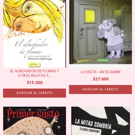
EL ALMOHADÓN DE PLUMAS Y
LA VISITA - ANTJE DAMM
OTROS RELATOS F...
$27.000
$15.000