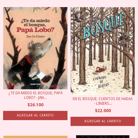
¿TE DA MIEDO EL BOSQUE, PAPÁ
LOBO? - JAN...
EN EL BOSQUE. CUENTOS DE HADAS
- LINIERS...
$26.100
$22.000