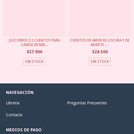
¡SOCORRO! (12 CUENTOS PARA
CUENTOS DE AMOR DE LOCURA Y DE
CAERSE DE MIE...
MUERTE -...
$27.900
$28.500
SIN STOCK
SIN STOCK
NAVEGACIÓN
Libreria
Preguntas Frecuentes
Contacto
MEDIOS DE PAGO