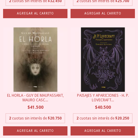
2
cuotas sin interés de
$32.450
2
cuotas sin interés de
$25.700
EL HORLA - GUY DE MAUPASSANT,
PAISAJES Y APARICIONES - H. P.
MAURO CASC...
LOVECRAFT...
$41.500
$40.500
2
cuotas sin interés de
$20.750
2
cuotas sin interés de
$20.250