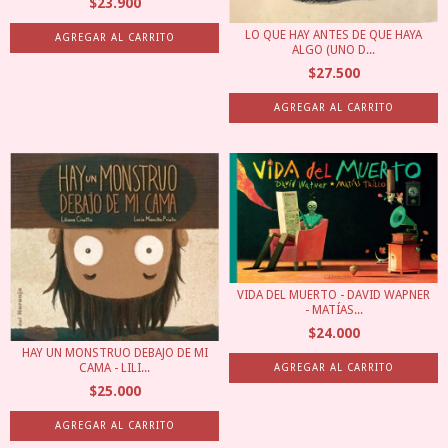
$23.900
LO QUE HAY ANTES DE QUE HAYA
ALGO (UNO D...
$27.500
VIDA DEL MUERTO - DAVID WAPNER
- MATÍAS...
$24.000
HAY UN MONSTRUO DEBAJO DE MI
CAMA - LILI...
$25.000