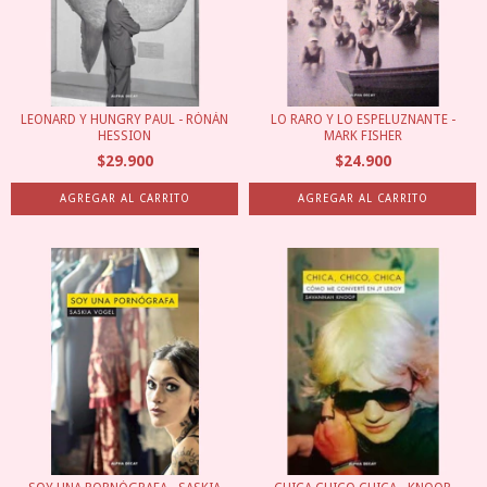
LEONARD Y HUNGRY PAUL - RÓNÁN
LO RARO Y LO ESPELUZNANTE -
HESSION
MARK FISHER
$29.900
$24.900