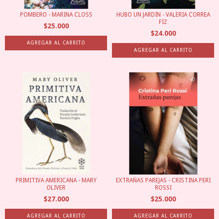
POMBERO - MARINA CLOSS
HUBO UN JARDÍN - VALERIA CORREA
FIZ
$25.000
$24.000
PRIMITIVA AMERICANA - MARY
EXTRAÑAS PAREJAS - CRISTINA PERI
OLIVER
ROSSI
$27.000
$25.000