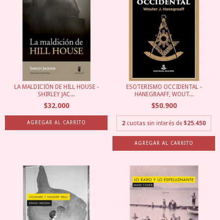
LA MALDICIÓN DE HILL HOUSE -
ESOTERISMO OCCIDENTAL -
SHIRLEY JAC...
HANEGRAAFF, WOUT...
$32.000
$50.900
2
cuotas sin interés de
$25.450