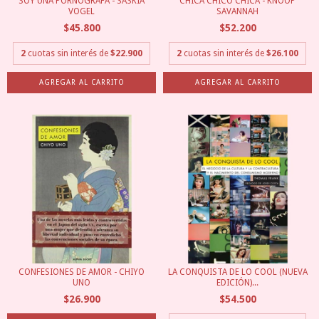
SOY UNA PORNÓGRAFA - SASKIA
CHICA CHICO CHICA - KNOOP
VOGEL
SAVANNAH
$45.800
$52.200
2
cuotas sin interés de
$22.900
2
cuotas sin interés de
$26.100
CONFESIONES DE AMOR - CHIYO
LA CONQUISTA DE LO COOL (NUEVA
UNO
EDICIÓN)...
$26.900
$54.500