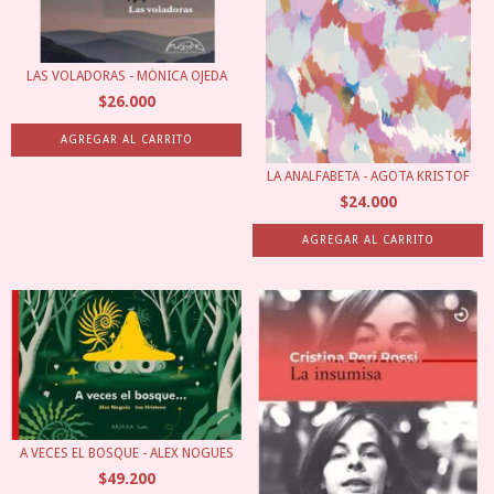
LAS VOLADORAS - MÓNICA OJEDA
$26.000
LA ANALFABETA - AGOTA KRISTOF
$24.000
A VECES EL BOSQUE - ALEX NOGUES
$49.200