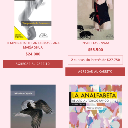
TEMPORADA DE FANTASMAS - ANA
INSOLITAS - VVAA
MARÍA SHUA
$55.500
$24.000
2
cuotas sin interés de
$27.750