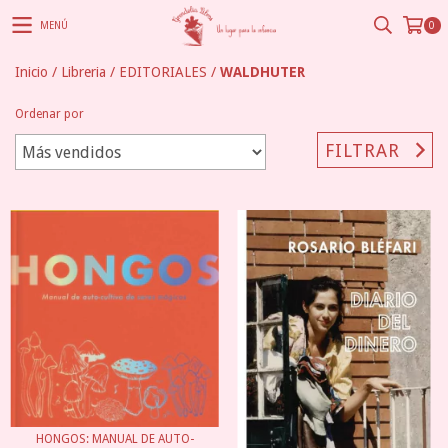
MENÚ
0
Inicio
/
Libreria
/
EDITORIALES
/
WALDHUTER
Ordenar por
FILTRAR
HONGOS: MANUAL DE AUTO-