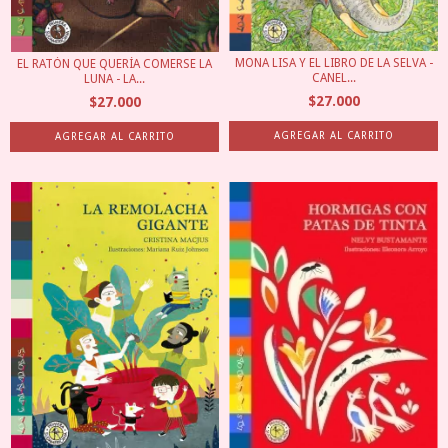
MONA LISA Y EL LIBRO DE LA SELVA -
EL RATÓN QUE QUERÍA COMERSE LA
CANEL...
LUNA - LA...
$27.000
$27.000