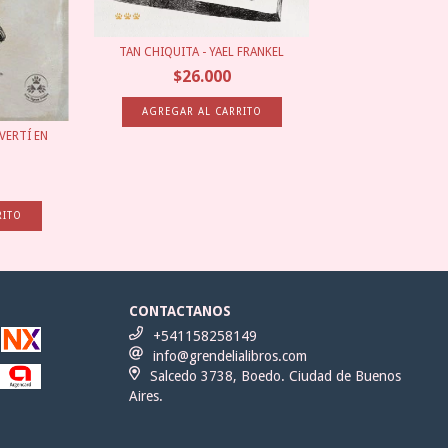
TAN CHIQUITA - YAEL FRANKEL
$26.000
VERTÍ EN
CONTACTANOS
+541158258149
info@grendelialibros.com
Salcedo 3738, Boedo. Ciudad de Buenos
Aires.