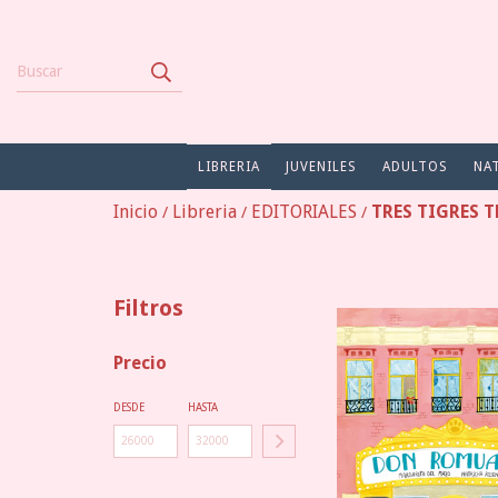
LIBRERIA
JUVENILES
ADULTOS
NA
Inicio
Libreria
EDITORIALES
TRES TIGRES T
/
/
/
Filtros
Precio
DESDE
HASTA