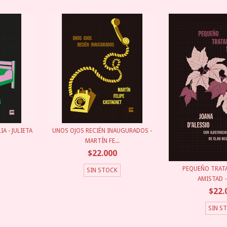
A - JULIETA
UNOS OJOS RECIÉN INAUGURADOS -
MARTÍN FE...
$22.000
PEQUEÑO TRAT
SIN STOCK
AMISTAD - 
$22.
SIN S