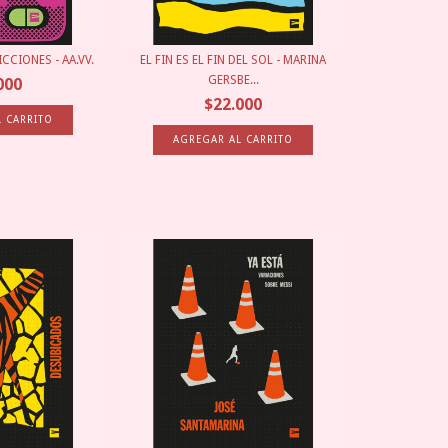
ICCIONES - AA.VV.
EL FIN ES EL FIN DEL SOL - MARINA
GERSBE...
000
$22.000