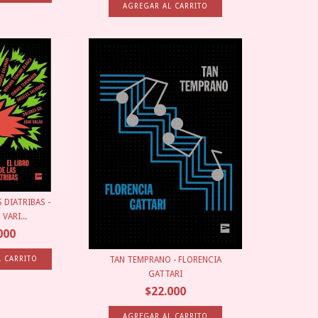
S DIATRIBAS -
VARI...
000
TAN TEMPRANO - FLORENCIA
GATTARI
$22.000