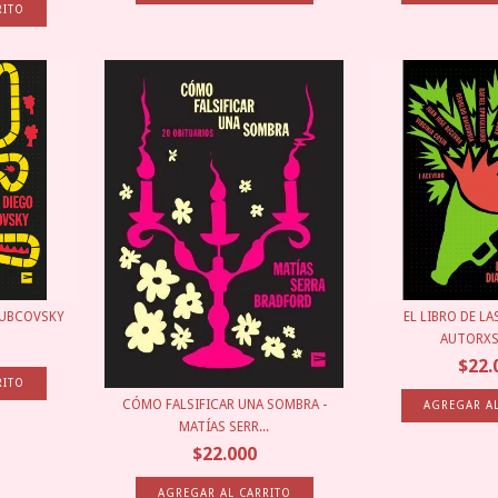
DUBCOVSKY
EL LIBRO DE LA
AUTORXS 
$22.
CÓMO FALSIFICAR UNA SOMBRA -
MATÍAS SERR...
$22.000