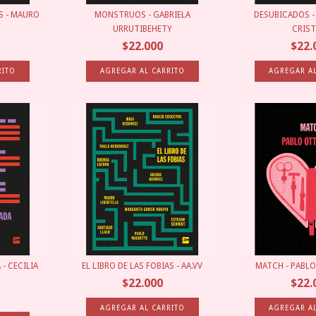
S - MAURO
MONSTRUOS - GABRIELA
DESUBICADOS -
URRUTIBEHETY
CRIS
$22.000
$22.
- CECILIA
EL LIBRO DE LAS FOBIAS - AA.VV
MATCH - PABL
$22.000
$22.