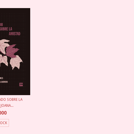
ADO SOBRE LA
JOANA...
000
TOCK