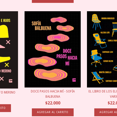
EL LIBRO DE LOS E
DOCE PASOS HACIA MÍ - SOFÍA
RTO MERINO
VAR
BALBUENA
$22.
$22.000