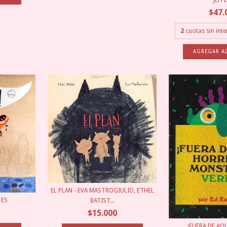
JEFF
$47.
2
cuotas sin int
EL PLAN - EVA MASTROGIULIO, ETHEL
TES
BATIST...
$15.000
¡FUERA DE AQ