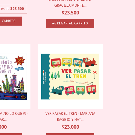
GRACIELA MONTE...
erés de
$23.500
$23.500
INO LO QUE VI -
VER PASAR EL TREN - MARIANA
R...
BAGGIO Y NAT...
000
$23.000