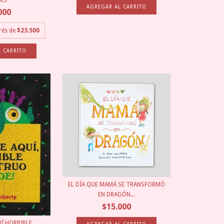
ERS
000
erés de
$23.500
EL DÍA QUE MAMÁ SE TRANSFORMÓ
EN DRAGÓN...
$15.000
UÍ HORRIBLE