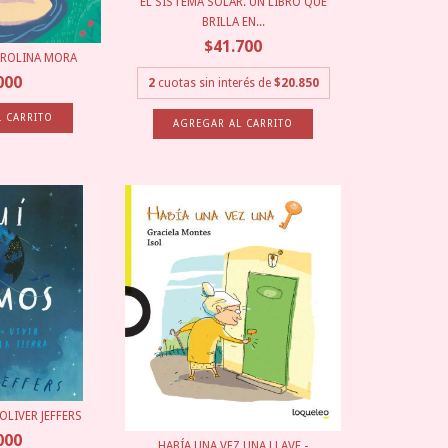
EL SISTEMA SOLAR. UN LIBRO QUE
BRILLA EN...
$41.700
AROLINA MORA
000
2
cuotas sin interés de
$20.850
OLIVER JEFFERS
000
HABÍA UNA VEZ UNA LLAVE -