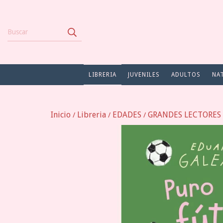
LIBRERIA
JUVENILES
ADULTOS
NA
Inicio
Libreria
EDADES
GRANDES LECTORES (
/
/
/