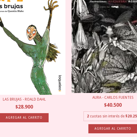
AURA - CARLOS FUENTES
LAS BRUJAS - ROALD DAHL
$40.500
$28.900
2
cuotas sin interés de
$20.2