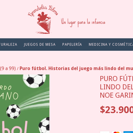
TURALEZA
JUEGOS DE MESA
PAPELERÍA
MEDICINA Y COSMÉTIC
9 a 99)
Puro fútbol. Historias del juego más lindo del 
/
PURO FÚT
LINDO DE
NOE GARI
$23.90