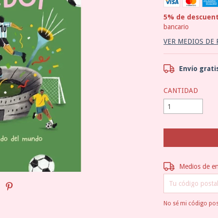
5% de descuen
bancario
VER MEDIOS DE
Envío grati
CANTIDAD
Entregas para el 
Medios de e
No sé mi código pos