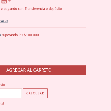
to
pagando con Transferencia o depósito
 PAGO
s
superando los
$100.000
CP:
CAMBIAR CP
nvío
CALCULAR
tal