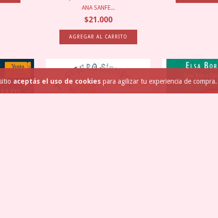
ANA SANFE...
$21.000
sitio
aceptás el uso de cookies
para agilizar tu experiencia de compra.
TE QUIERO SIEMPRE (TAPA BLANDA) -
LOBO ROJO Y CAPE
BELEN...
ELSA BO
$15.000
$27.
 WHITE -