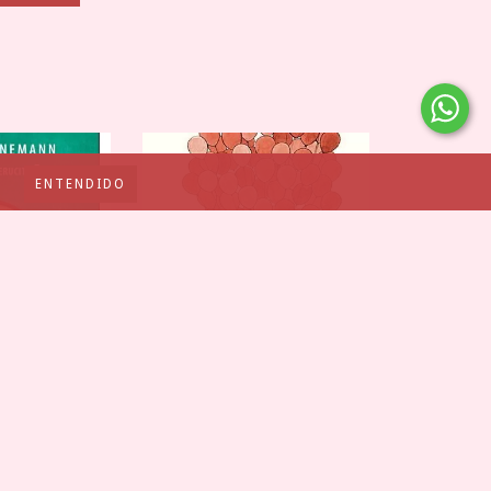
ENTENDIDO
RUCITA FEROZ -
RN...
900
HOY ME SIENTO - MADALENA MONIZ