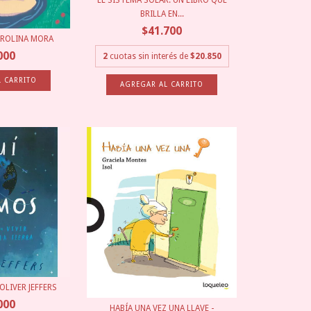
BRILLA EN...
$41.700
AROLINA MORA
000
2
cuotas sin interés de
$20.850
OLIVER JEFFERS
000
HABÍA UNA VEZ UNA LLAVE -