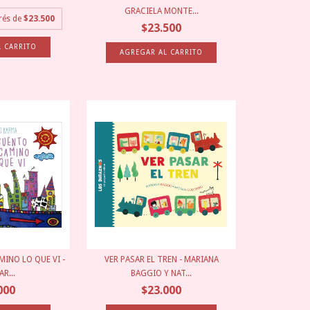
GRACIELA MONTE...
erés de
$23.500
$23.500
INO LO QUE VI -
VER PASAR EL TREN - MARIANA
R...
BAGGIO Y NAT...
000
$23.000