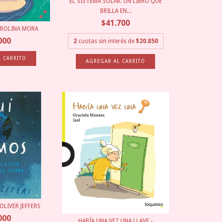
EL SISTEMA SOLAR. UN LIBRO QUE
BRILLA EN...
$41.700
AROLINA MORA
000
2
cuotas sin interés de
$20.850
OLIVER JEFFERS
000
HABÍA UNA VEZ UNA LLAVE -