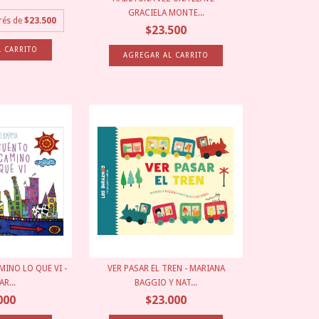
GRACIELA MONTE...
erés de
$23.500
$23.500
INO LO QUE VI -
VER PASAR EL TREN - MARIANA
R...
BAGGIO Y NAT...
000
$23.000