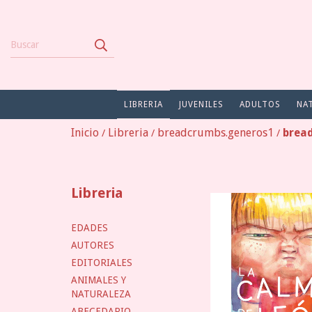
LIBRERIA
JUVENILES
ADULTOS
NA
Inicio
Libreria
breadcrumbs.generos1
brea
/
/
/
Libreria
EDADES
AUTORES
EDITORIALES
ANIMALES Y
NATURALEZA
ABECEDARIO