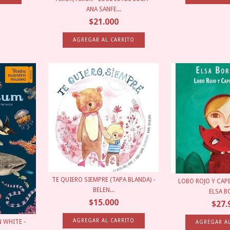
ANA SANFE...
$21.000
TE QUIERO SIEMPRE (TAPA BLANDA) -
LOBO ROJO Y CAPE
BELEN...
ELSA BO
$15.000
$27.
 WHITE -