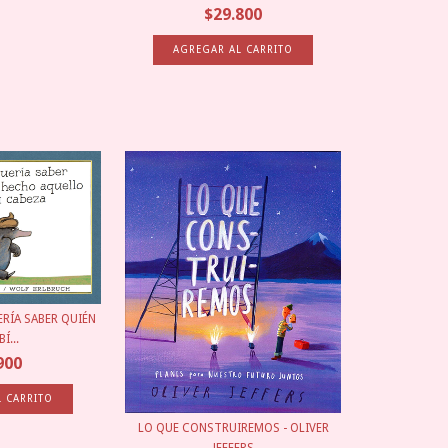
$29.800
RÍA SABER QUIÉN
Í...
900
LO QUE CONSTRUIREMOS - OLIVER