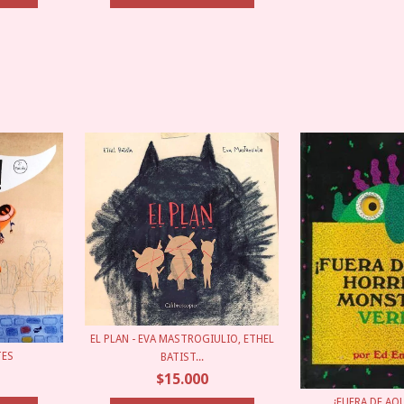
EL PLAN - EVA MASTROGIULIO, ETHEL
TES
BATIST...
$15.000
¡FUERA DE AQ