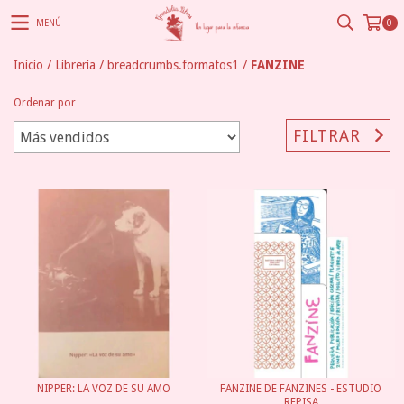
MENÚ
0
Inicio
/
Libreria
/
breadcrumbs.formatos1
/
FANZINE
Ordenar por
FILTRAR
NIPPER: LA VOZ DE SU AMO
FANZINE DE FANZINES - ESTUDIO
REPISA