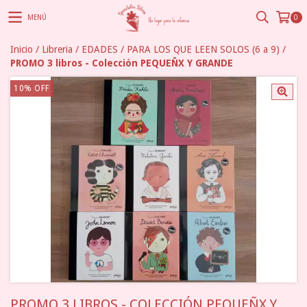
MENÚ
0
Inicio
/
Libreria
/
EDADES
/
PARA LOS QUE LEEN SOLOS (6 a 9)
/
PROMO 3 libros - Colección PEQUEÑX Y GRANDE
10
%
OFF
PROMO 3 LIBROS - COLECCIÓN PEQUEÑX Y