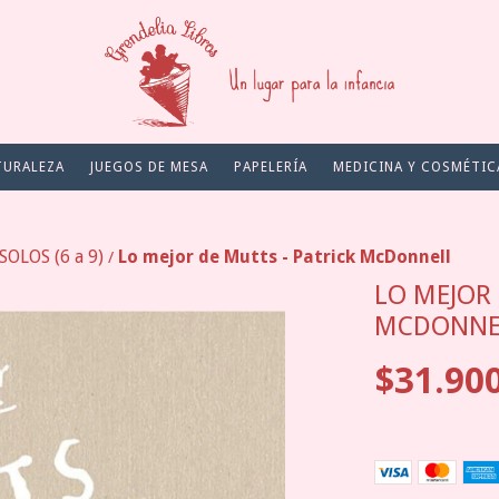
TURALEZA
JUEGOS DE MESA
PAPELERÍA
MEDICINA Y COSMÉTIC
OLOS (6 a 9)
Lo mejor de Mutts - Patrick McDonnell
/
LO MEJOR 
MCDONNE
$31.90