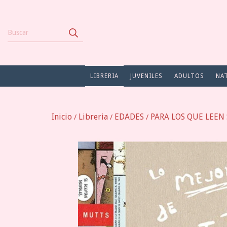
LIBRERIA
JUVENILES
ADULTOS
NA
Inicio
Libreria
EDADES
PARA LOS QUE LEEN S
/
/
/