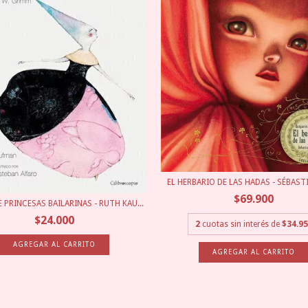
EL HERBARIO DE LAS HADAS - SÉBASTI
$69.900
 PRINCESAS BAILARINAS - RUTH KAU...
$24.000
2
cuotas sin interés de
$34.9