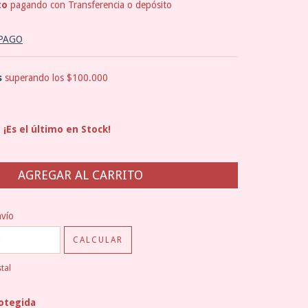
to
pagando con Transferencia o depósito
 PAGO
s
superando los
$100.000
¡Es el último en Stock!
CP:
CAMBIAR CP
nvío
CALCULAR
tal
otegida