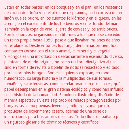
Están en todas partes: en los bosques y en el pan, en los recetarios
de cocina de otoño y en el aire que respiramos, en la corteza de un
limón que se pudre, en los cuentos folklóricos y en el queso, en las
aceras, en el excremento de los herbívoros y en el fondo del mar.
También en la copa de vino, la jarra de cerveza y los antibióticos.
Son los hongos, organismos multiformes a los que no se concedió
un reino propio hasta 1959, pese a que llevaban millones de años
en el planeta. Desde entonces los fungi, denominación científica,
comparten corona con el reino animal, el mineral y el vegetal.
Y Hongos es una introducción descacharrante a ese mundo diverso,
planteada de modo original, no como un libro divulgativo al uso,
sino en forma de revista o boletín de noticias redactado y editado
por los propios hongos. Son ellos quienes explican, en tono
humorístico, su larga historia y la multiplicidad de sus formas,
tamaños y características, cómo se relacionan con otros seres, qué
papel desempeñan en el gran sistema ecológico y cómo han influido
en la historia de la humanidad. El boletín, ilustrado y diseñado de
manera espectacular, está salpicado de relatos protagonizados por
hongos, así como poemas, leyendas, mitos y alguna que otra
propuesta de experimento casero, además de una serie de
instrucciones para buscadores de setas. Todo ello acompañado por
un riguroso glosario de términos técnicos y científicos