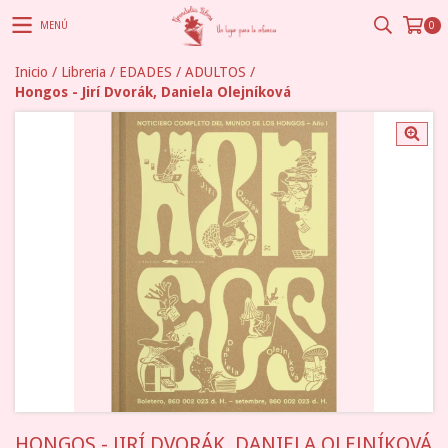
MENÚ
0
Inicio
/
Libreria
/
EDADES
/
ADULTOS
/
Hongos - Jirí Dvorák, Daniela Olejníková
HONGOS - JIRÍ DVORÁK, DANIELA OLEJNÍKOVÁ