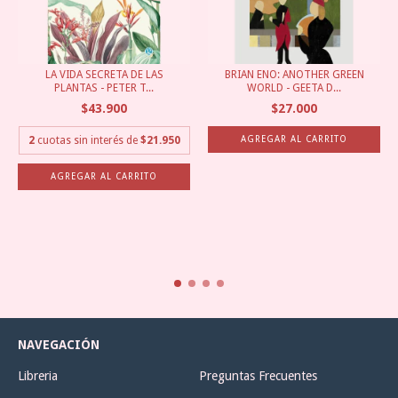
LA VIDA SECRETA DE LAS
BRIAN ENO: ANOTHER GREEN
PLANTAS - PETER T...
WORLD - GEETA D...
$43.900
$27.000
2
cuotas sin interés de
$21.950
NAVEGACIÓN
Libreria
Preguntas Frecuentes