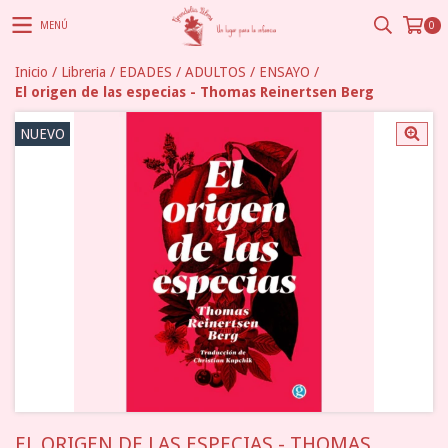
MENÚ
0
Inicio
/
Libreria
/
EDADES
/
ADULTOS
/
ENSAYO
/
El origen de las especias - Thomas Reinertsen Berg
NUEVO
EL ORIGEN DE LAS ESPECIAS - THOMAS