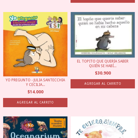
EL TOPITO QUE QUERÍA SABER
QUIÉN SE HABÍ...
$30.900
YO PREGUNTO - JULIA SANTECCHIA
Y CECILIA...
$14.000