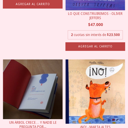
LO QUE CONSTRUIREMOS - OLIVER
JEFFERS
$47.000
2
cuotas sin interés de
$23.500
UN ÁRBOL CRECE… Y NADIE LE
PREGUNTA POR...
¡NO! - MARTA ALTES