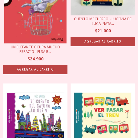
CUENTO MI CUERPO - LUCIANA DE
LUCA, NATA...
$21.000
UN ELEFANTE OCUPA MUCHO
ESPACIO - ELSA B...
$24.900