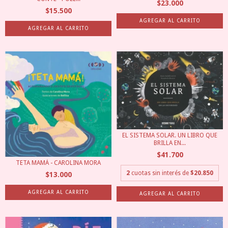
$23.000
$15.500
EL SISTEMA SOLAR. UN LIBRO QUE
BRILLA EN...
$41.700
TETA MAMÁ - CAROLINA MORA
2
cuotas sin interés de
$20.850
$13.000