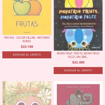
FRUTAS - OSCAR VILLÁN - ANTONIO
RUBIO
$23.100
MONSTRUO TRISTE, MONSTRUO
FELIZ: UN LIBR...
$32.400