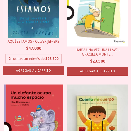
AQUÍ ESTAMOS - OLIVER JEFFERS
$47.000
HABÍA UNA VEZ UNA LLAVE -
GRACIELA MONTE...
2
cuotas sin interés de
$23.500
$23.500