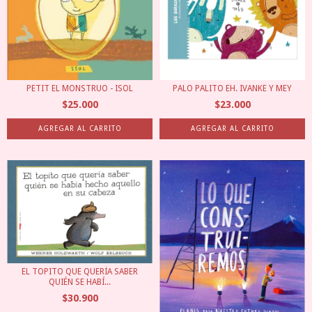
PETIT EL MONSTRUO - ISOL
PALO PALITO EH. IVANKE Y MEY
$25.000
$23.000
EL TOPITO QUE QUERÍA SABER
QUIÉN SE HABÍ...
$30.900