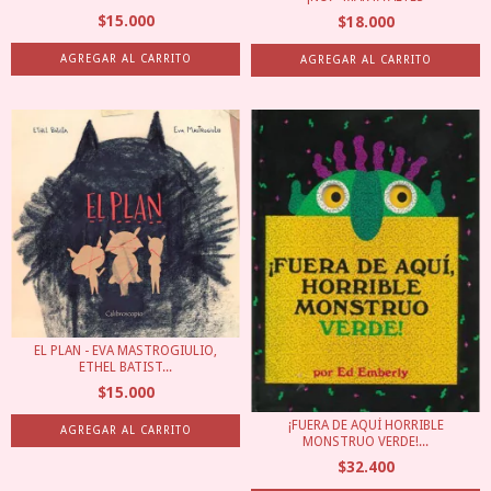
$15.000
$18.000
EL PLAN - EVA MASTROGIULIO,
ETHEL BATIST...
$15.000
¡FUERA DE AQUÍ HORRIBLE
MONSTRUO VERDE!...
$32.400