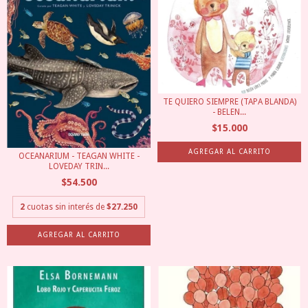
TE QUIERO SIEMPRE (TAPA BLANDA)
- BELEN...
$15.000
OCEANARIUM - TEAGAN WHITE -
LOVEDAY TRIN...
$54.500
2
cuotas sin interés de
$27.250